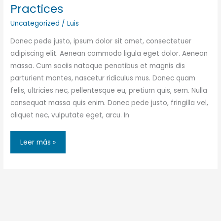
Practices
Uncategorized
/
Luis
Donec pede justo, ipsum dolor sit amet, consectetuer
adipiscing elit. Aenean commodo ligula eget dolor. Aenean
massa. Cum sociis natoque penatibus et magnis dis
parturient montes, nascetur ridiculus mus. Donec quam
felis, ultricies nec, pellentesque eu, pretium quis, sem. Nulla
consequat massa quis enim. Donec pede justo, fringilla vel,
aliquet nec, vulputate eget, arcu. In
Ultimate
Leer más »
Guide
to
Best
Business
Practices