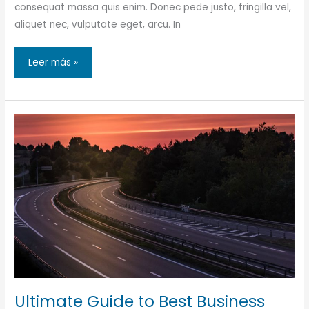
consequat massa quis enim. Donec pede justo, fringilla vel,
aliquet nec, vulputate eget, arcu. In
Salmon
Leer más »
Fish
Farms
with
Floating
Cages
Ultimate Guide to Best Business