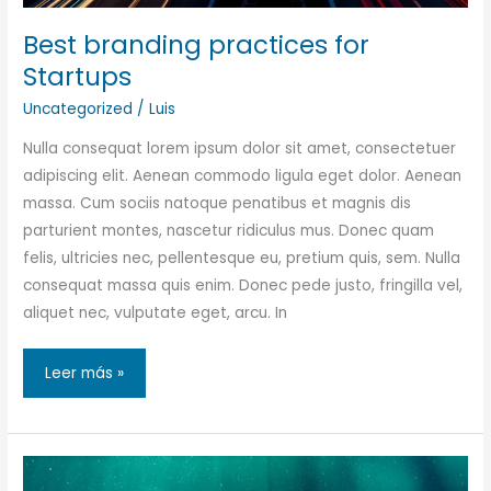
Best branding practices for
Startups
Uncategorized
/
Luis
Nulla consequat lorem ipsum dolor sit amet, consectetuer
adipiscing elit. Aenean commodo ligula eget dolor. Aenean
massa. Cum sociis natoque penatibus et magnis dis
parturient montes, nascetur ridiculus mus. Donec quam
felis, ultricies nec, pellentesque eu, pretium quis, sem. Nulla
consequat massa quis enim. Donec pede justo, fringilla vel,
aliquet nec, vulputate eget, arcu. In
Best
Leer más »
branding
practices
for
Startups