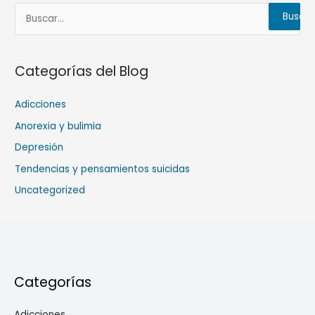
B
u
s
c
Categorías del Blog
a
Adicciones
r
p
Anorexia y bulimia
o
Depresión
r
Tendencias y pensamientos suicidas
:
Uncategorized
Categorías
Adicciones