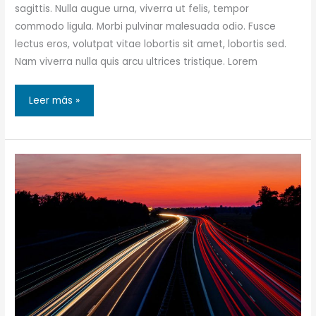
sagittis. Nulla augue urna, viverra ut felis, tempor
commodo ligula. Morbi pulvinar malesuada odio. Fusce
lectus eros, volutpat vitae lobortis sit amet, lobortis sed.
Nam viverra nulla quis arcu ultrices tristique. Lorem
25
Leer más »
foolproof
Technics
for
getting
fast
Social
Media
exposure