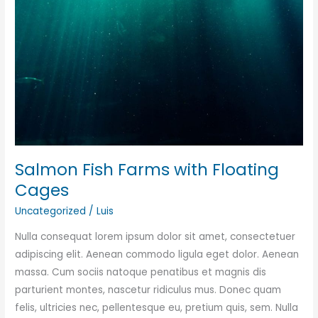
Salmon Fish Farms with Floating
Cages
Uncategorized
/
Luis
Nulla consequat lorem ipsum dolor sit amet, consectetuer
adipiscing elit. Aenean commodo ligula eget dolor. Aenean
massa. Cum sociis natoque penatibus et magnis dis
parturient montes, nascetur ridiculus mus. Donec quam
felis, ultricies nec, pellentesque eu, pretium quis, sem. Nulla