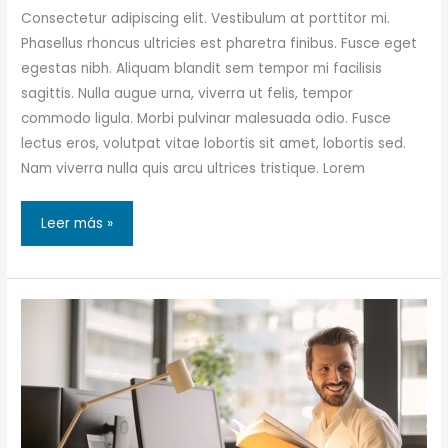
Consectetur adipiscing elit. Vestibulum at porttitor mi.
Phasellus rhoncus ultricies est pharetra finibus. Fusce eget
egestas nibh. Aliquam blandit sem tempor mi facilisis
sagittis. Nulla augue urna, viverra ut felis, tempor
commodo ligula. Morbi pulvinar malesuada odio. Fusce
lectus eros, volutpat vitae lobortis sit amet, lobortis sed.
Nam viverra nulla quis arcu ultrices tristique. Lorem
Look
Leer más »
at
your
Business
from
a
new
perspective