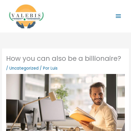
Ir
al
Men
contenido
prin
How you can also be a billionaire?
/
Uncategorized
/ Por
Luis