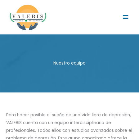
Ir
al
Men
contenido
prin
Nuestro equipo
Para hacer posible el sueño de una vida libre de depresión,
VALEBIS cuenta con un equipo interdisciplinario de
profesionales. Todos ellos con estudios avanzados sobre el
problema de depresión. Este grupo capacitado ofrece la